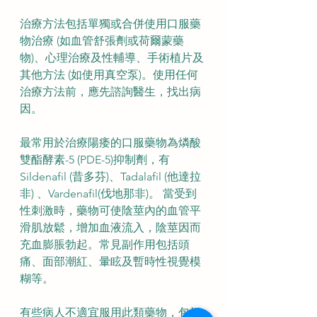
治療方法包括單獨或合併使用口服藥
物治療 (如血管舒張劑或荷爾蒙藥
物)、心理治療及性輔導、手術植片及
其他方法 (如使用真空泵)。使用任何
治療方法前，應先諮詢醫生，找出病
因。
最常用於治療陽痿的口服藥物為燐酸
雙酯酵素-5 (PDE-5)抑制劑，有
Sildenafil (昔多芬)、Tadalafil (他達拉
非) 、Vardenafil(伐地那非)。 當受到
性刺激時，藥物可使陰莖內的血管平
滑肌放鬆，增加血液流入，陰莖因而
充血膨脹勃起。常見副作用包括頭
痛、面部潮紅、暈眩及暫時性視覺模
糊等。
有些病人不適宜服用此類藥物，包括