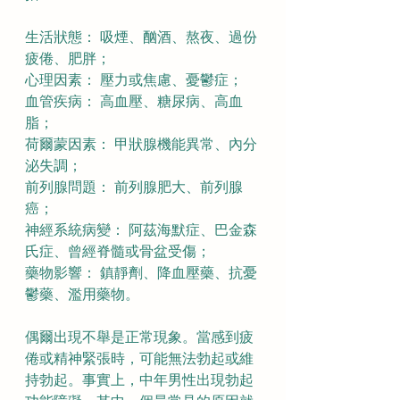
生活狀態： 吸煙、酗酒、熬夜、過份
疲倦、肥胖；
心理因素： 壓力或焦慮、憂鬱症；
血管疾病： 高血壓、糖尿病、高血
脂；
荷爾蒙因素： 甲狀腺機能異常、內分
泌失調；
前列腺問題： 前列腺肥大、前列腺
癌；
神經系統病變： 阿茲海默症、巴金森
氏症、曾經脊髓或骨盆受傷；
藥物影響： 鎮靜劑、降血壓藥、抗憂
鬱藥、濫用藥物。
偶爾出現不舉是正常現象。當感到疲
倦或精神緊張時，可能無法勃起或維
持勃起。事實上，中年男性出現勃起