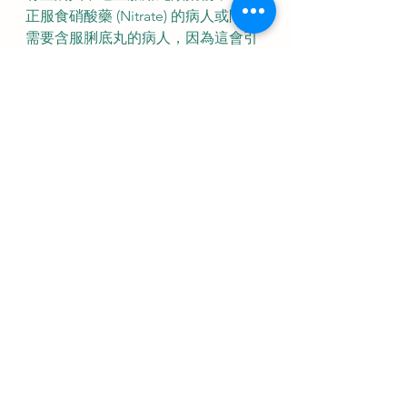
正服食硝酸藥 (Nitrate) 的病人或間中
需要含服脷底丸的病人，因為這會引
起血壓過低。 患有心臟病的病人、最
近曾有中風或心肌梗塞先兆者，應先
諮詢醫生的意見才可服藥。患者切勿
擅自服用未經醫生處方的藥物。胡亂
服藥會導致前列腺問題或心臟病，嚴
重者甚至會致命。
陽痿
不舉
性功能障礙
健康
醫療
查看全部
最新文章