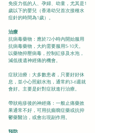
免疫力低的人、孕婦、幼童，尤其是1
歲以下的嬰兒（香港幼兒首次接種水
痘針的時間為1歲）。
治療
抗病毒藥物：應於72小時內開始服用
抗病毒藥物，大約需要服用5-10天。
以藥物抑壓病毒，控制紅疹及水泡，
減低後遺神經痛的機會。 
症狀治療：大多數患者，只要好好休
息，並小心照顧水泡，通常約3-6週就
會好。主要是針對症狀進行治療。
帶狀疱疹後的神經痛：一般止痛藥效
果通常不好，可用抗癲癇症藥或抗抑
鬱藥醫治，或會出現副作用。
預防