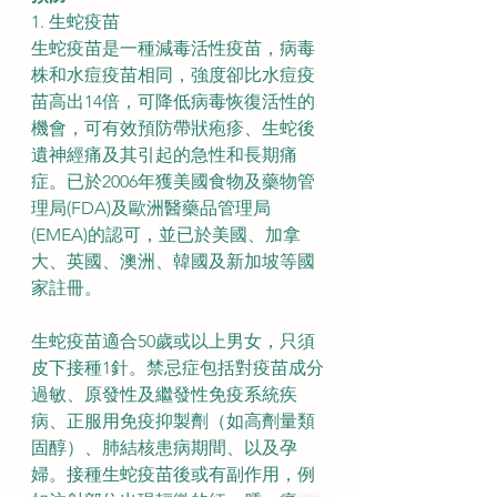
1. 生蛇疫苗
生蛇疫苗是一種減毒活性疫苗，病毒
株和水痘疫苗相同，強度卻比水痘疫
苗高出14倍，可降低病毒恢復活性的
機會，可有效預防帶狀疱疹、生蛇後
遺神經痛及其引起的急性和長期痛
症。已於2006年獲美國食物及藥物管
理局(FDA)及歐洲醫藥品管理局
(EMEA)的認可，並已於美國、加拿
大、英國、澳洲、韓國及新加坡等國
家註冊。
生蛇疫苗適合50歲或以上男女，只須
皮下接種1針。禁忌症包括對疫苗成分
過敏、原發性及繼發性免疫系統疾
病、正服用免疫抑製劑（如高劑量類
固醇）、肺結核患病期間、以及孕
婦。接種生蛇疫苗後或有副作用，例