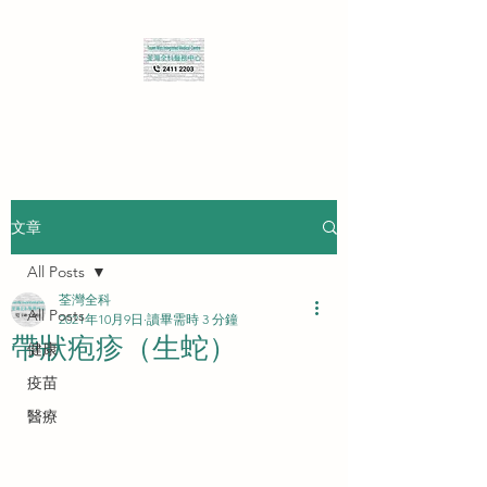
查詢 Enquiry
文章
All Posts
荃灣全科
All Posts
2021年10月9日
讀畢需時 3 分鐘
帶狀疱疹（生蛇）
健康
疫苗
醫療