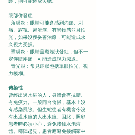
經，則可能造成失聰。
眼部併發症：
  角膜炎：眼睛可能會感到灼熱、刺
痛、霧視、易流淚、有異物感並且怕
光，如果沒獲妥善治療，可能造成永
久視力受損。
  鞏膜炎：眼睛呈斑塊狀發紅，但不一
定伴隨疼痛，可能造成視力減退。
  青光眼：常見症狀包括單眼怕光、視
力模糊。
傳染性
曾經出過水痘的人，身體會有抗體、
有免疫力。一般同台食飯，基本上沒
有感染風險。但生蛇患者有機會令沒
有出過水痘的人出水痘。因此，照顧
患者時必須小心，避免接觸水泡液
體。穩陣起見，患者應避免接觸家中