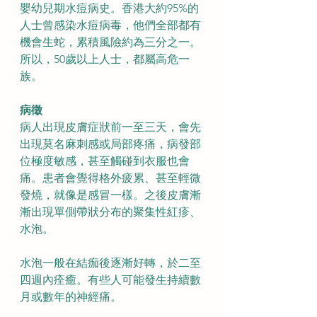
嬰幼兒期水痘病史。香港大約95%的
人士曾感染水痘病毒，他們全部都有
機會生蛇，累積風險約為三分之一。
所以，50歲以上人士，都屬高危一
族。
病徵
病人出現皮膚症狀前一至三天，會先
出現莫名麻刺感或局部疼痛，病發部
位極度敏感，甚至觸碰到衣服也會
痛。患者會覺得格外疲累、甚至輕微
發燒，就像是感冒一樣。之後皮膚漸
漸出現單側帶狀分布的聚集性紅疹、
水泡。
水泡一般在結痂後逐漸好轉，於二至
四週內痊癒。有些人可能發生持續數
月或數年的神經痛。