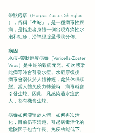
帶狀疱疹（Herpes Zoster, Shingles 
），俗稱「生蛇」，是一種病毒性疾
病，是指患者身體一側出現
疼痛性水
泡和
紅疹
，
沿神經腺呈帶狀分佈。
病因
水痘–帶狀疱疹病毒（Varicella-Zoster 
Virus）
是生蛇的致病元兇。
初次感染
此病毒時會引發水痘
。水痘康復後，
病毒會潛伏於人體神經，處於休眠狀
態。當人體免疫力轉差時，病毒就會
引發生蛇。因此，凡感染過水痘的
人，都有機會生蛇。
病毒如何滯留於人體、如何再次活
化，目前仍不清楚。引起病毒活化的
危險因子包含年長、免疫功能低下、