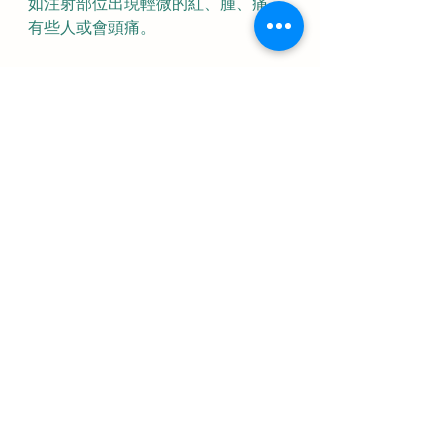
如注射部位出現輕微的紅、腫、痛，
有些人或會頭痛。
最新的生蛇疫苗是一種新型不活化基
因重組疫苗。需要肌肉注射2 劑（相
隔至少 2 個月）。疫苗保護力高達
97.2%
。已接種第一代生蛇疫苗的
人，也適合接種。
2. 水痘疫苗
生蛇和水痘的致病元兇都是
水痘–帶狀
疱疹病毒
。50歲以下人士，如果肯定
自己沒出過水痘、或從未接種水痘
針，則建議接種水痘疫苗。
帶狀疱疹
生蛇
Herpes Zoster
Shingles
Zostavax
Shingrix
健康
疫苗