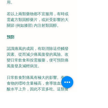
用。
若以上兩類藥物都不宜服用，有時或
需處方類固醇藥片，或於受影響的大
關節 (例如膝部) 内注射類固醇。
預防
認識痛風的成因，有助消除這些觸發
因素、從而減少痛風復發的風險。改
變日常飲食和按需服藥，便可預防痛
風復發及減輕病況。
日常飲食對痛風有極大的影響。有些
食物的嘌呤含量極高，會導致血液尿
酸水平上升，因此不宜多吃。這類食
物包括：動物肝腎；脂肪魚類，例如
鯖魚、沙甸及鯷魚；貝類，包括青
口、蟹及蝦；某些蔬菜，例如露荀、