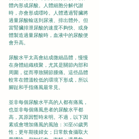
體內形成尿酸。人體細胞分解代謝
時，亦會形成嘌呤。人體透過腎臟將
過量尿酸輸送到尿液、排出體外。但
當腎臟排泄尿酸的速度不夠快、或身
體製造過量尿酸時，血液中的尿酸便
會升高。
尿酸水平太高會結成微細晶體，慢慢
在身體組織積聚，尤其是關節內部和
周圍，從而導致關節腫痛。這些晶體
較常在體溫較低的環境下形成，所以
腳趾和手指痛風最常見。
並非每個尿酸水平高的人都有痛風，
也並非每個痛風患者的尿酸水平都
高，其原因暫時未明。不過，以下因
素或會增加痛風的風險：30至60歲男
性；更年期後婦女；日常飲食攝取大