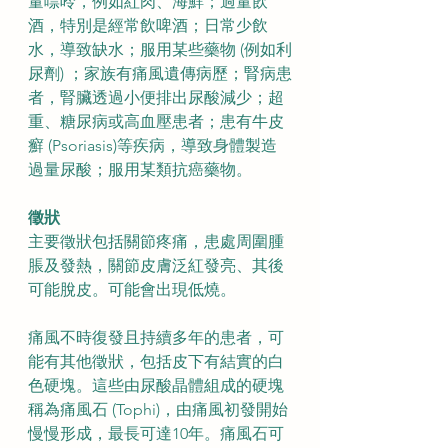
量嘌呤，例如紅肉、海鮮；過量飲
酒，特別是經常飲啤酒；日常少飲
水，導致缺水；服用某些藥物 (例如利
尿劑) ；家族有痛風遺傳病歷；腎病患
者，腎臟透過小便排出尿酸減少；超
重、糖尿病或高血壓患者；患有牛皮
癬 (Psoriasis)等疾病，導致身體製造
過量尿酸；服用某類抗癌藥物。
徵狀
主要徵狀包括關節疼痛，患處周圍腫
脹及發熱，關節皮膚泛紅發亮、其後
可能脫皮。可能會出現低燒。
痛風不時復發且持續多年的患者，可
能有其他徵狀，包括皮下有結實的白
色硬塊。這些由尿酸晶體組成的硬塊
稱為痛風石 (Tophi)，由痛風初發開始
慢慢形成，最長可達10年。痛風石可