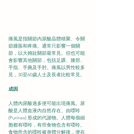
痛風是指關節内尿酸晶體積聚、令關
節腫脹和疼痛。通常只影響一個關
節，以大姆趾關節最常見。但也可能
會影響其他關節，包括足踝、膝部、
手指、手腕及手肘。痛風以男性較多
見，30至60歲人士及長者比較常見。
成因
人體內尿酸過多便可能出現痛風。尿
酸是人體血液內自然存在、由嘌呤 
(Purines) 形成的代謝物。人體每個細
胞都有嘌呤，有些食物也含有嘌呤。
食物所含的嘌呤被身體分解後，便在