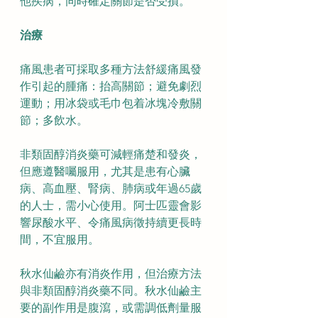
他疾病，同時確定關節是否受損。
治療
痛風患者可採取多種方法舒緩痛風發
作引起的腫痛：抬高關節；避免劇烈
運動；用冰袋或毛巾包着冰塊冷敷關
節；多飲水。
非類固醇消炎藥可減輕痛楚和發炎，
但應遵醫囑服用，尤其是患有心臟
病、高血壓、腎病、肺病或年過65歲
的人士，需小心使用。阿士匹靈會影
響尿酸水平、令痛風病徵持續更長時
間，不宜服用。
秋水仙鹼亦有消炎作用，但治療方法
與非類固醇消炎藥不同。秋水仙鹼主
要的副作用是腹瀉，或需調低劑量服