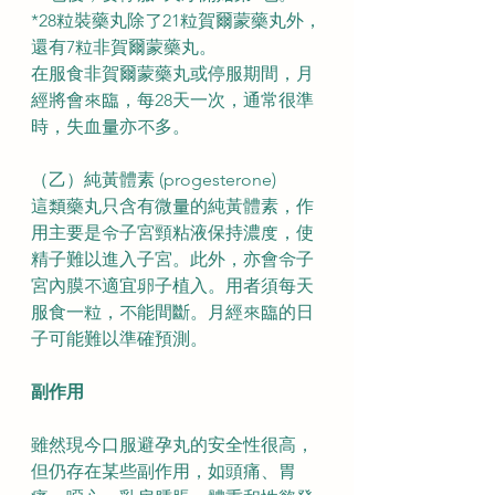
*28粒裝藥丸除了21粒賀爾蒙藥丸外，
還有7粒非賀爾蒙藥丸。
在服食非賀爾蒙藥丸或停服期間，月
經將會來臨，每28天一次，通常很準
時，失血量亦不多。
（乙）純黃體素 (progesterone)
這類藥丸只含有微量的純黃體素，作
用主要是令子宮頸粘液保持濃度，使
精子難以進入子宮。此外，亦會令子
宮內膜不適宜卵子植入。用者須每天
服食一粒，不能間斷。月經來臨的日
子可能難以準確預測。
副作用
雖然現今口服避孕丸的安全性很高，
但仍存在某些副作用，如頭痛、胃