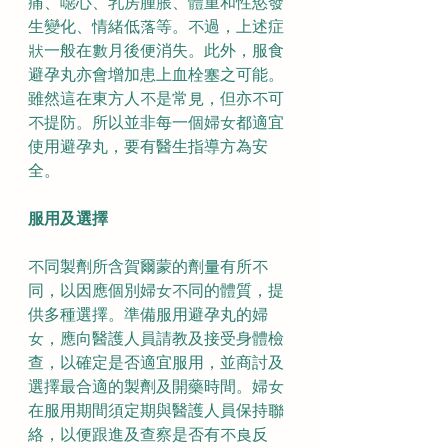
痛、噁心、乳房腫脹、體重和性慾發
生變化、情緒低落等。不過，上述症
狀一般在數月後便消失。此外，服食
避孕丸亦會增加患上血栓塞之可能。
雖然這在東方人不是常見，但亦不可
不提防。所以並非每一個婦女都適宜
使用避孕丸，要有醫生指導方為安
全。
服用及選擇
不同製劑所含賀爾蒙的劑量有所不
同，以因應個別婦女不同的體質，提
供多種選擇。準備服用避孕丸的婦
女，應向醫護人員請教及接受身體檢
查，以確定是否適宜服用，並商討及
選擇最合適的製劑及開藥時間。婦女
在服用期間須定期與醫護人員保持聯
絡，以便跟進及查察是否有不良反