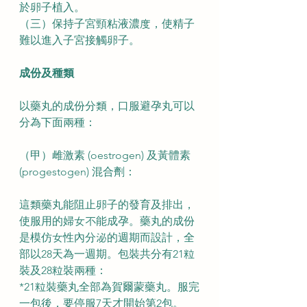
於卵子植入。
（三）保持子宮頸粘液濃度，使精子
難以進入子宮接觸卵子。
成份及種類
以藥丸的成份分類，口服避孕丸可以
分為下面兩種：
（甲）雌激素 (oestrogen) 及黃體素 
(progestogen) 混合劑：
這類藥丸能阻止卵子的發育及排出，
使服用的婦女不能成孕。藥丸的成份
是模仿女性內分泌的週期而設計，全
部以28天為一週期。包裝共分有21粒
裝及28粒裝兩種：
*21粒裝藥丸全部為賀爾蒙藥丸。服完
一包後，要停服7天才開始第2包。