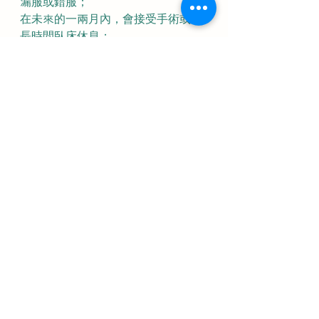
漏服或錯服；
在未來的一兩月內，會接受手術或需
長時間臥床休息；
需同時服用其他藥物，尤其是抗痙
劑、抗生素或鎮靜劑等 (因為有些藥物
可能會干擾避孕藥的功效)；
嘔吐或肚瀉超過二十四小時 (因為腸胃
不適可能妨礙避孕丸的吸收)；及
在服食非賀爾蒙藥丸或停服一週後依
然沒有月經。
貯存方法
避孕丸可貯存在陰涼及乾燥的地方，
而毋須存放在雪櫃內。此外，避孕丸
應放置妥當，避免給兒童誤服。
避孕藥
避孕
健康
醫療